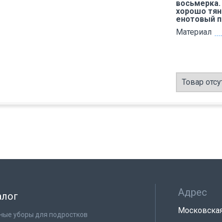
восьмерка.
хорошо тян
енотовый п
Материал
Товар отсу
Адрес
алог
Московская 
ные уборы для подростков