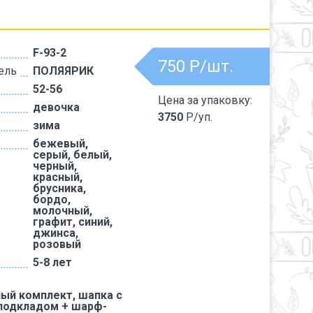
F-93-2
750
Р/шт.
ель
ПОЛЯЯРИК
52-56
Цена за упаковку:
девочка
3750
Р/уп.
зима
бежевый,
серый, белый,
черный,
красный,
брусника,
бордо,
молочный,
графит, синий,
джинса,
розовый
5-8 лет
ый комплект, шапка с
подкладом + шарф-