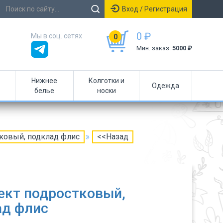
Вход / Регистрация
0 ₽
Мы в соц. сетях
0
Мин. заказ:
5000 ₽
Нижнее
Колготки и
Одежда
белье
носки
ковый, подклад флис
<<Назад
ект подростковый,
ад флис