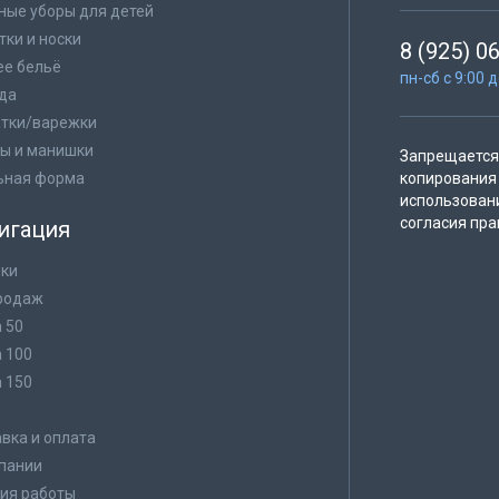
ные уборы для детей
тки и носки
8 (925) 0
е бельё
пн-сб с 9:00 
да
тки/варежки
ы и манишки
Запрещается 
ьная форма
копирования 
использован
согласия пра
игация
ки
родаж
а 50
а 100
а 150
в
вка и оплата
пании
ия работы