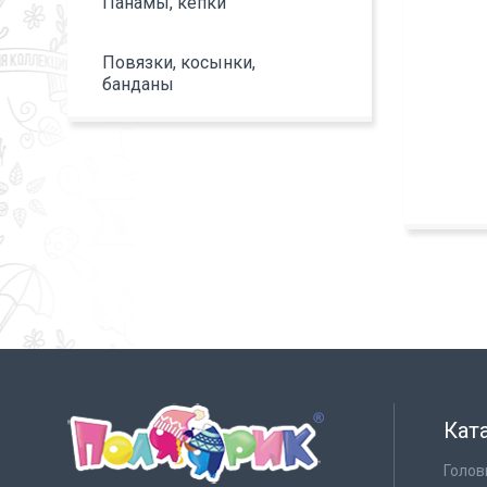
Панамы, кепки
Повязки, косынки,
банданы
Кат
Голов