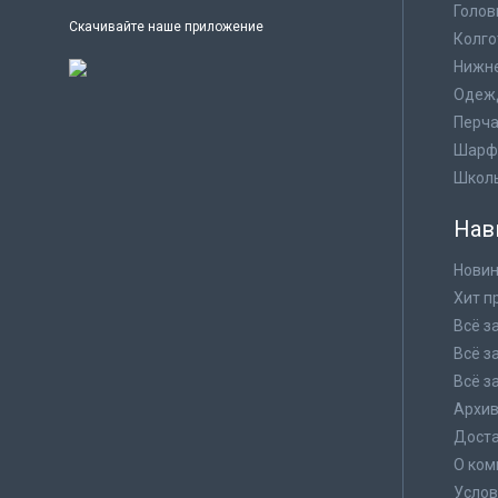
Голов
Скачивайте наше приложение
Колго
Нижне
Одеж
Перча
Шарф
Школ
Нав
Новин
Хит п
Всё з
Всё з
Всё з
Архи
Доста
О ком
Услов