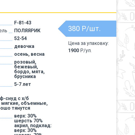
F-81-43
380
Р/шт.
ель
ПОЛЯЯРИК
52-54
Цена за упаковку:
девочка
1900
Р/уп.
осень, весна
розовый,
бежевый,
бордо, мята,
брусника
5-7 лет
-снуд с х/б
 мягкие, объемные,
рошо тянутся
верх: 30%
шерсть 70%
акрил, подклад:
верх: 30%