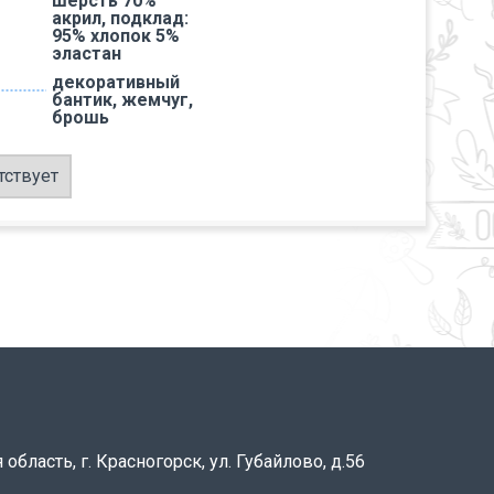
шерсть 70%
акрил, подклад:
95% хлопок 5%
эластан
декоративный
бантик, жемчуг,
брошь
тствует
область, г. Красногорск, ул. Губайлово, д.56