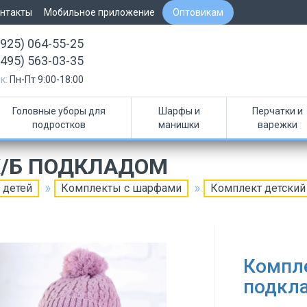
нтакты
Мобильное приложение
Оптовикам
(925) 064-55-25
(495) 563-03-35
к:
Пн-Пт 9:00-18:00
Головные уборы для
Шарфы и
Перчатки и
подростков
манишки
варежки
Х/Б ПОДКЛАДОМ
 детей
Комплекты с шарфами
Комплект детский
Компле
подкл