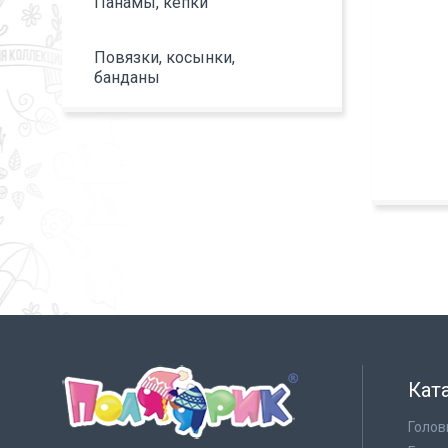
Панамы, кепки
Повязки, косынки,
банданы
Кат
Голов