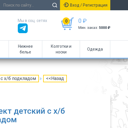
Вход / Регистрация
0 ₽
Мы в соц. сетях
0
Мин. заказ:
5000 ₽
Нижнее
Колготки и
Одежда
белье
носки
 с х/б подкладом
<<Назад
кт детский с х/б
адом