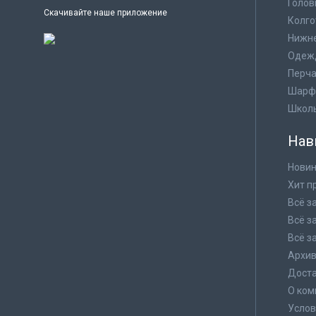
Голов
Скачивайте наше приложение
Колго
Нижне
Одеж
Перча
Шарф
Школ
Нав
Новин
Хит п
Всё з
Всё з
Всё з
Архи
Доста
О ком
Услов