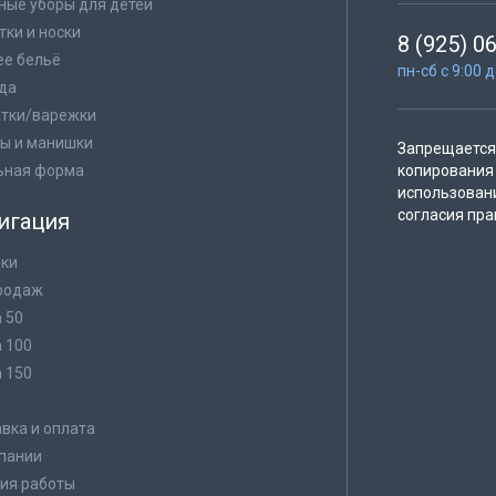
ные уборы для детей
тки и носки
8 (925) 0
е бельё
пн-сб с 9:00 
да
тки/варежки
ы и манишки
Запрещается 
ьная форма
копирования 
использован
согласия пра
игация
ки
родаж
а 50
а 100
а 150
в
вка и оплата
пании
ия работы