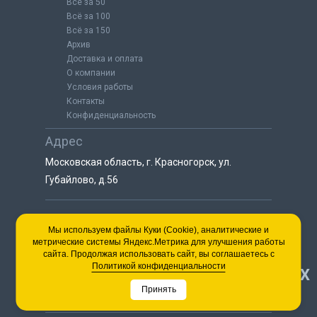
Всё за 50
Всё за 100
Всё за 150
Архив
Доставка и оплата
О компании
Условия работы
Контакты
Конфиденциальность
Адрес
Московская область, г. Красногорск, ул.
Губайлово, д.56
8 (925) 064-55-25
Мы используем файлы Куки (Cookie), аналитические и
метрические системы Яндекс.Метрика для улучшения работы
пн-сб с 9:00 до 18:00
сайта. Продолжая использовать сайт, вы соглашаетесь с
8 (495) 563-03-35
Политикой конфиденциальности
НАВЕРХ
пн-сб с 9:00 до 18:00
Принять