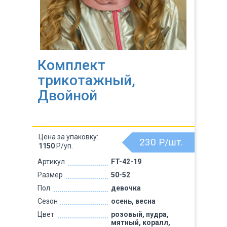
Комплект
трикотажный,
Двойной
Цена за упаковку:
230
Р/шт.
1150
Р/уп.
Артикул
FT-42-19
Размер
50-52
Пол
девочка
Сезон
осень, весна
Цвет
розовый, пудра,
мятный, коралл,