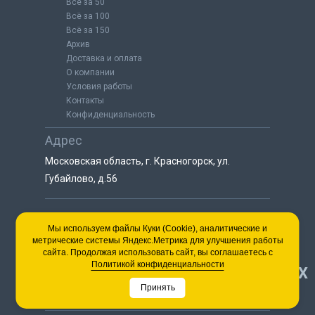
Всё за 50
Всё за 100
Всё за 150
Архив
Доставка и оплата
О компании
Условия работы
Контакты
Конфиденциальность
Адрес
Московская область, г. Красногорск, ул.
Губайлово, д.56
8 (925) 064-55-25
Мы используем файлы Куки (Cookie), аналитические и
метрические системы Яндекс.Метрика для улучшения работы
пн-сб с 9:00 до 18:00
сайта. Продолжая использовать сайт, вы соглашаетесь с
8 (495) 563-03-35
Политикой конфиденциальности
НАВЕРХ
пн-сб с 9:00 до 18:00
Принять