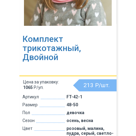
Комплект
трикотажный,
Двойной
Цена за упаковку:
213
Р/шт.
1065
Р/уп.
Артикул
FT-42-1
Размер
48-50
Пол
девочка
Сезон
осень, весна
Цвет
розовый, малина,
пудра, серый, светло-