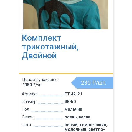
Комплект
трикотажный,
Двойной
Цена за упаковку:
230
Р/шт.
1150
Р/уп.
Артикул
FT-42-21
Размер
48-50
Пол
мальчик
Сезон
осень, весна
Цвет
серый, темно-синий,
молочный, светло-