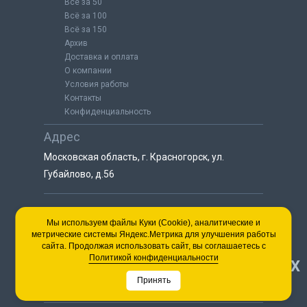
Всё за 50
Всё за 100
Всё за 150
Архив
Доставка и оплата
О компании
Условия работы
Контакты
Конфиденциальность
Адрес
Московская область, г. Красногорск, ул.
Губайлово, д.56
8 (925) 064-55-25
Мы используем файлы Куки (Cookie), аналитические и
метрические системы Яндекс.Метрика для улучшения работы
пн-сб с 9:00 до 18:00
сайта. Продолжая использовать сайт, вы соглашаетесь с
8 (495) 563-03-35
Политикой конфиденциальности
НАВЕРХ
пн-сб с 9:00 до 18:00
Принять