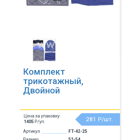
Комплект
трикотажный,
Двойной
Цена за упаковку:
281
Р/шт.
1405
Р/уп.
Артикул
FT-42-25
Размер
52-54