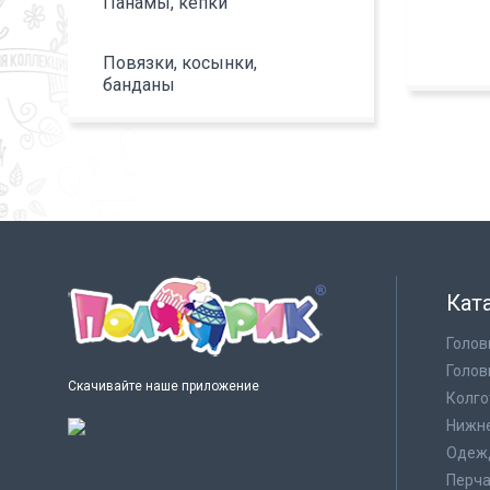
Панамы, кепки
Повязки, косынки,
банданы
Кат
Голов
Голов
Скачивайте наше приложение
Колго
Нижне
Одеж
Перча