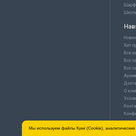
Шарф
Школ
Нав
Новин
Хит п
Всё з
Всё з
Всё з
Архи
Доста
О ком
Услов
Конта
Конф
Мы используем файлы Куки (Cookie), аналитические