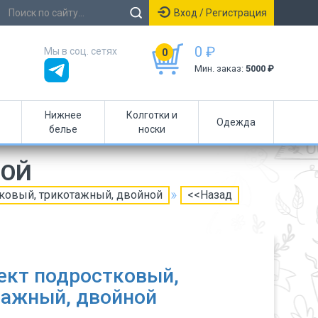
Вход / Регистрация
0 ₽
Мы в соц. сетях
0
Мин. заказ:
5000 ₽
Нижнее
Колготки и
Одежда
белье
носки
НОЙ
ковый, трикотажный, двойной
<<Назад
ект подростковый,
тажный, двойной