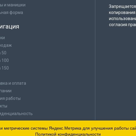
ы и манишки
Запрещается 
ьная форма
копирования 
использован
согласия пра
игация
ки
родаж
а 50
а 100
а 150
в
вка и оплата
пании
ия работы
кты
иденциальность
 и метрические системы Яндекс.Метрика для улучшения работы сайт
Политикой конфиденциальности