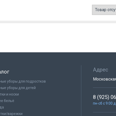
Товар отсу
Адрес
алог
Московская 
ные уборы для подростков
ные уборы для детей
тки и носки
8 (925) 0
е бельё
пн-сб с 9:00 
да
тки/варежки