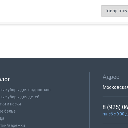
Товар отсу
Адрес
алог
Московская 
ные уборы для подростков
ные уборы для детей
тки и носки
8 (925) 0
е бельё
пн-сб с 9:00 
да
тки/варежки