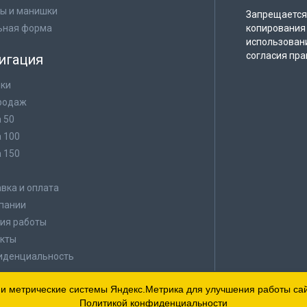
ы и манишки
Запрещается 
ьная форма
копирования 
использован
согласия пра
игация
ки
родаж
а 50
а 100
а 150
в
вка и оплата
пании
ия работы
кты
иденциальность
 и метрические системы Яндекс.Метрика для улучшения работы сайт
Политикой конфиденциальности