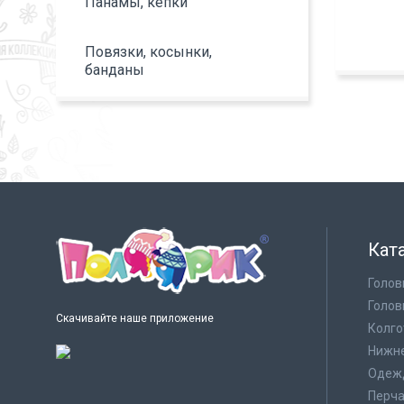
Панамы, кепки
Повязки, косынки,
банданы
Кат
Голов
Голов
Скачивайте наше приложение
Колго
Нижне
Одеж
Перча