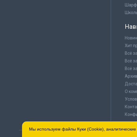
Шарф
Школ
Нав
Новин
Хит п
Всё з
Всё з
Всё з
Архи
Доста
О ком
Услов
Конта
Конф
Мы используем файлы Куки (Cookie), аналитические