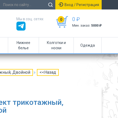
Вход / Регистрация
0 ₽
Мы в соц. сетях
0
Мин. заказ:
5000 ₽
Нижнее
Колготки и
Одежда
белье
носки
ажный, Двойной
<<Назад
ект трикотажный,
ой