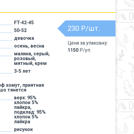
FT-42-45
230
Р/шт.
50-52
девочка
Цена за упаковку:
осень, весна
1150
Р/уп.
малина, серый,
розовый,
мятный, крем
3-5 лет
ф хомут, приятная
ошо тянется
верх: 95%
хлопок 5%
лайкра,
подклад: 95%
хлопок 5%
лайкра
рисунок