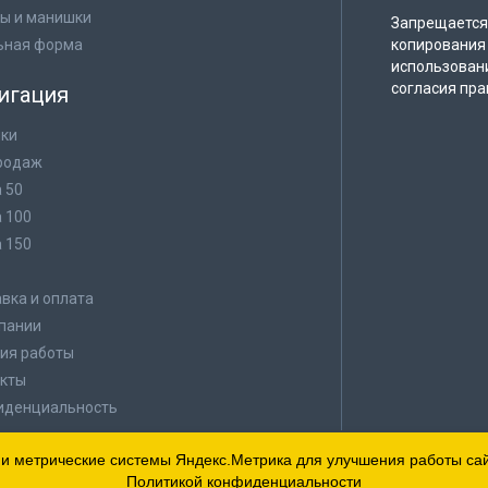
ы и манишки
Запрещается 
ьная форма
копирования 
использован
согласия пра
игация
ки
родаж
а 50
а 100
а 150
в
вка и оплата
пании
ия работы
кты
иденциальность
 и метрические системы Яндекс.Метрика для улучшения работы сайт
Политикой конфиденциальности