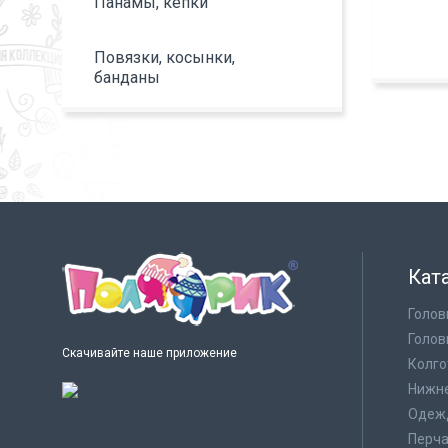
Панамы, кепки
Повязки, косынки,
банданы
Кат
Голов
Голов
Скачивайте наше приложение
Колго
Нижне
Одеж
Перча