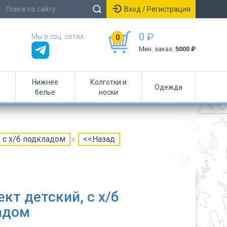
Вход / Регистрация
0 ₽
Мы в соц. сетях
0
Мин. заказ:
5000 ₽
Нижнее
Колготки и
Одежда
белье
носки
 с х/б подкладом
<<Назад
кт детский, с х/б
адом