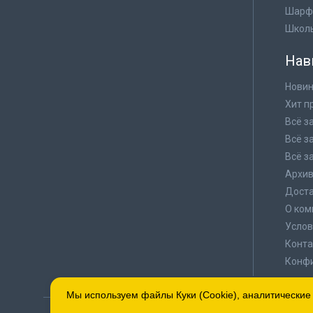
Шарф
Школ
Нав
Новин
Хит п
Всё з
Всё з
Всё з
Архи
Доста
О ком
Услов
Конта
Конф
Мы используем файлы Куки (Cookie), аналитические