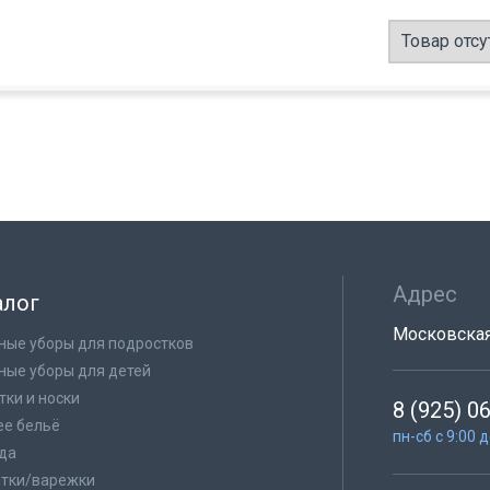
Товар отсу
Адрес
алог
Московская 
ные уборы для подростков
ные уборы для детей
тки и носки
8 (925) 0
е бельё
пн-сб с 9:00 
да
тки/варежки