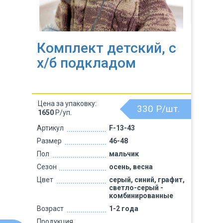
Комплект детский, с
х/б подкладом
Цена за упаковку:
330
Р/шт.
1650
Р/уп.
Артикул
F-13-43
Размер
46-48
Пол
мальчик
Сезон
осень, весна
Цвет
серый, синий, графит,
светло-серый -
комбинированные
Возраст
1-2 года
Продукция