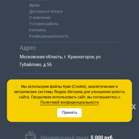
Архив
Доставка и оплата
О компании
Условия работы
Контакты
Конфиденциальность
Адрес
Московская область, г. Красногорск, ул.
Губайлово, д.56
8 (925) 064-55-25
Мы используем файлы Куки (Cookie), аналитические и
метрические системы Яндекс.Метрика для улучшения работы
пн-сб с 9:00 до 18:00
сайта. Продолжая использовать сайт, вы соглашаетесь с
8 (495) 563-03-35
Политикой конфиденциальности
НАВЕРХ
пн-сб с 9:00 до 18:00
Принять
Минимальный заказ:
5 000 руб.