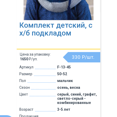
Комплект детский, с
х/б подкладом
Цена за упаковку:
330
Р/шт.
1650
Р/уп.
Артикул
F-13-45
Размер
50-52
Пол
мальчик
Сезон
осень, весна
Цвет
серый, синий, графит,
светло-серый -
комбинированные
Возраст
3-5 лет
Продукция