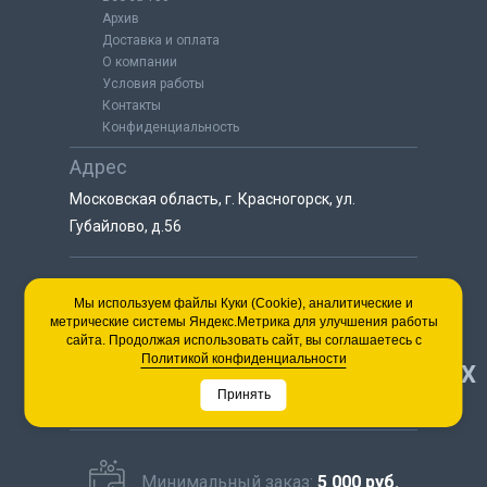
Архив
Доставка и оплата
О компании
Условия работы
Контакты
Конфиденциальность
Адрес
Московская область, г. Красногорск, ул.
Губайлово, д.56
8 (925) 064-55-25
Мы используем файлы Куки (Cookie), аналитические и
метрические системы Яндекс.Метрика для улучшения работы
пн-сб с 9:00 до 18:00
сайта. Продолжая использовать сайт, вы соглашаетесь с
8 (495) 563-03-35
Политикой конфиденциальности
НАВЕРХ
пн-сб с 9:00 до 18:00
Принять
Минимальный заказ:
5 000 руб.