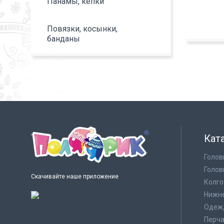
Панамы, кепки
Повязки, косынки,
банданы
Кат
Голов
Голов
Скачивайте наше приложение
Колго
Нижне
Одеж
Перча