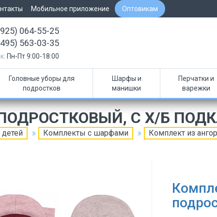
нтакты
Мобильное приложение
Оптовикам
(925) 064-55-25
(495) 563-03-35
к:
Пн-Пт 9:00-18:00
Головные уборы для
Шарфы и
Перчатки и
подростков
манишки
варежки
 ПОДРОСТКОВЫЙ, C Х/Б ПОД
 детей
Комплекты с шарфами
Комплект из ангор
Компле
подрос