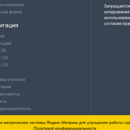
ы и манишки
Запрещается 
ьная форма
копирования 
использован
согласия пра
игация
ки
родаж
а 50
а 100
а 150
в
вка и оплата
пании
ия работы
кты
иденциальность
 и метрические системы Яндекс.Метрика для улучшения работы сайт
Политикой конфиденциальности