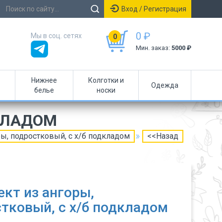
Вход / Регистрация
0 ₽
Мы в соц. сетях
0
Мин. заказ:
5000 ₽
Нижнее
Колготки и
Одежда
белье
носки
КЛАДОМ
ы, подростковый, c х/б подкладом
<<Назад
кт из ангоры,
тковый, c х/б подкладом