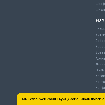
Шарф
Школ
Нав
Новин
Хит п
Всё з
Всё з
Всё з
Архи
Доста
О ком
Услов
Конта
Конф
Мы используем файлы Куки (Cookie), аналитические