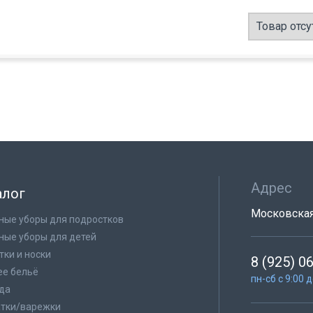
Товар отсу
Адрес
алог
Московская 
ные уборы для подростков
ные уборы для детей
тки и носки
8 (925) 0
е бельё
пн-сб с 9:00 
да
тки/варежки