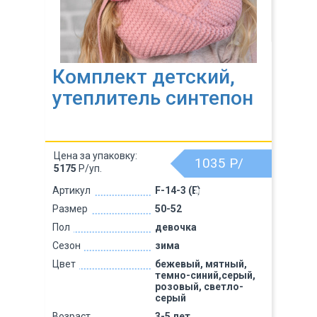
Комплект детский,
утеплитель синтепон
Цена за упаковку:
1035
Р/
5175
Р/уп.
шт.
Артикул
F-14-3 (Е)
Размер
50-52
Пол
девочка
Сезон
зима
Цвет
бежевый, мятный,
темно-синий,серый,
розовый, светло-
серый
Возраст
3-5 лет