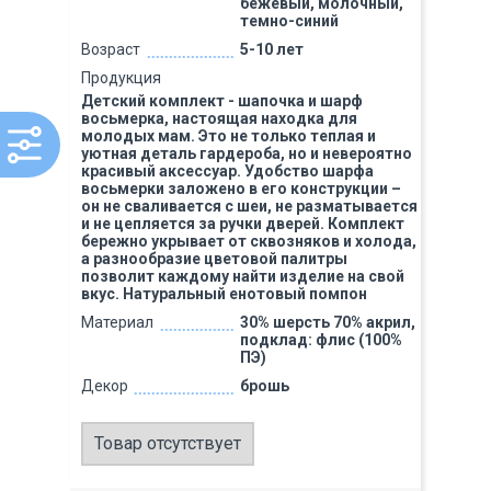
бежевый, молочный,
темно-синий
Возраст
5-10 лет
Продукция
Детский комплект - шапочка и шарф
восьмерка, настоящая находка для
молодых мам. Это не только теплая и
уютная деталь гардероба, но и невероятно
красивый аксессуар. Удобство шарфа
восьмерки заложено в его конструкции –
он не сваливается с шеи, не разматывается
и не цепляется за ручки дверей. Комплект
бережно укрывает от сквозняков и холода,
а разнообразие цветовой палитры
позволит каждому найти изделие на свой
вкус. Натуральный енотовый помпон
Материал
30% шерсть 70% акрил,
подклад: флис (100%
ПЭ)
Декор
брошь
Товар отсутствует