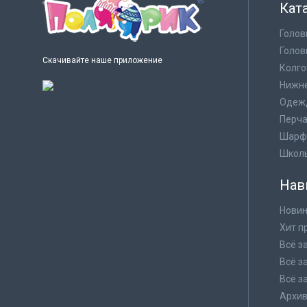
Кат
Голов
Голов
Скачивайте наше приложение
Колго
Нижне
Одеж
Перча
Шарф
Школ
Нав
Новин
Хит п
Всё з
Всё з
Всё з
Архи