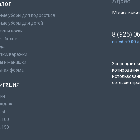
Адрес
алог
Московская 
ные уборы для подростков
ные уборы для детей
тки и носки
8 (925) 0
е бельё
пн-сб с 9:00 
да
тки/варежки
ы и манишки
Запрещается 
ьная форма
копирования 
использован
согласия пра
игация
ки
родаж
а 50
а 100
а 150
в