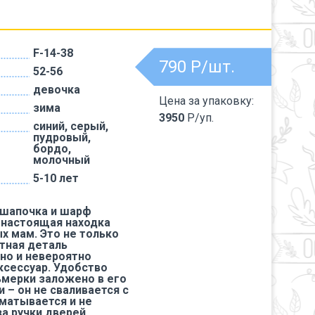
F-14-38
790
Р/шт.
52-56
девочка
Цена за упаковку:
зима
3950
Р/уп.
синий, серый,
пудровый,
бордо,
молочный
5-10 лет
 шапочка и шарф
 настоящая находка
х мам. Это не только
ютная деталь
 но и невероятно
ксессуар. Удобство
мерки заложено в его
 – он не сваливается с
зматывается и не
а ручки дверей.