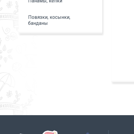
Панамы, кепки
Повязки, косынки,
банданы