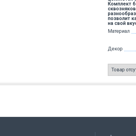
Комплект б
сквозняков 
разнообраз
позволит к
на свой вку
Материал
Декор
Товар отсу