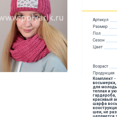
Артикул
Размер
Пол
Сезон
Цвет
Возраст
Продукция
Комплект -
восьмерка,
для молоды
теплая и у
гардероба,
красивый а
шарфа вось
конструкции
шеи, не ра
цепляется з