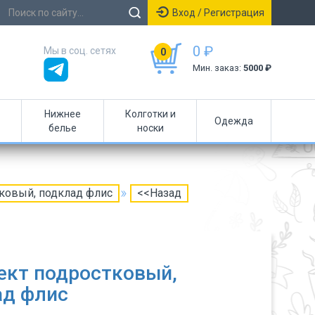
Вход / Регистрация
0 ₽
Мы в соц. сетях
0
Мин. заказ:
5000 ₽
Нижнее
Колготки и
Одежда
белье
носки
ковый, подклад флис
<<Назад
ект подростковый,
ад флис