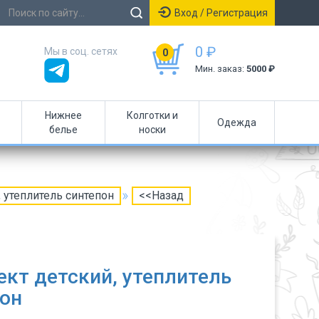
Вход / Регистрация
0 ₽
Мы в соц. сетях
0
Мин. заказ:
5000 ₽
Нижнее
Колготки и
Одежда
белье
носки
 утеплитель синтепон
<<Назад
кт детский, утеплитель
он