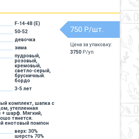
F-14-48 (Е)
750
Р/шт.
50-52
девочка
Цена за упаковку:
зима
3750
Р/уп.
пудровый,
розовый,
кремовый,
светло-серый,
брусничный.
бордо
3-5 лет
ый комплект, шапка с
дом, утепленная
 + шарф. Мягкий,
рошо тянется.
й енотовый помпон
верх: 30%
шерсть 70%