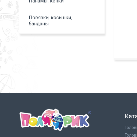
Панамы, кепки
Повязки, косынки,
банданы
Кат
Голов
Голов