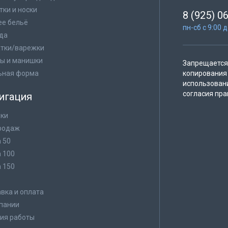
тки и носки
8 (925) 0
е бельё
пн-сб с 9:00 
да
тки/варежки
ы и манишки
Запрещается 
ьная форма
копирования 
использован
согласия пра
игация
ки
родаж
а 50
а 100
а 150
в
вка и оплата
пании
ия работы