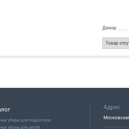
Декор
Товар отсу
Адрес
алог
Московская 
ные уборы для подростков
ные уборы для детей