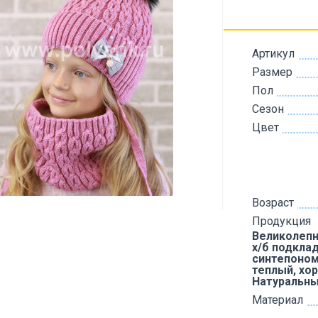
Артикул
Размер
Пол
Сезон
Цвет
Возраст
Продукция
Великолепн
х/б подкла
синтепоном
теплый, хо
Натуральны
Материал