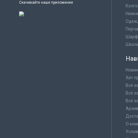
Скачивайте наше приложение
Колго
Нижне
Одеж
Перча
Шарф
Школ
Нав
Новин
Хит п
Всё з
Всё з
Всё з
Архи
Доста
О ком
Услов