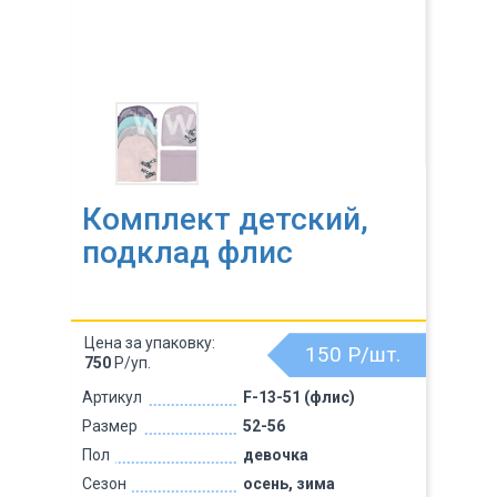
Комплект детский,
подклад флис
Цена за упаковку:
150
Р/шт.
750
Р/уп.
Артикул
F-13-51 (флис)
Размер
52-56
Пол
девочка
Сезон
осень, зима