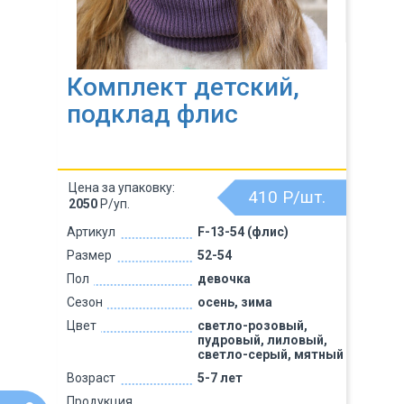
Комплект детский,
подклад флис
Цена за упаковку:
410
Р/шт.
2050
Р/уп.
Артикул
F-13-54 (флис)
Размер
52-54
Пол
девочка
Сезон
осень, зима
Цвет
светло-розовый,
пудровый, лиловый,
светло-серый, мятный
Возраст
5-7 лет
Продукция