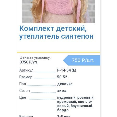
Комплект детский,
утеплитель синтепон
Цена за упаковку:
750
Р/шт.
3750
Р/уп.
Артикул
F-14-54 (Е)
Размер
50-52
Пол
девочка
Сезон
зима
Цвет
пудровый, розовый,
кремовый, светло-
серый, брусничный.
бордо
Возраст
3-5 лет