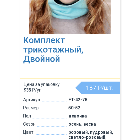
Комплект
трикотажный,
Двойной
Цена за упаковку:
187
Р/шт.
935
Р/уп.
Артикул
FT-42-78
Размер
50-52
Пол
девочка
Сезон
осень, весна
Цвет
розовый, пудровый,
светло-розовый,