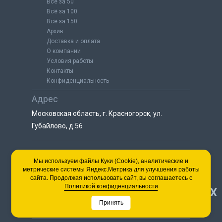
Всё за 50
Всё за 100
Всё за 150
Архив
Доставка и оплата
О компании
Условия работы
Контакты
Конфиденциальность
Адрес
Московская область, г. Красногорск, ул.
Губайлово, д.56
8 (925) 064-55-25
Мы используем файлы Куки (Cookie), аналитические и
метрические системы Яндекс.Метрика для улучшения работы
пн-сб с 9:00 до 18:00
сайта. Продолжая использовать сайт, вы соглашаетесь с
8 (495) 563-03-35
Политикой конфиденциальности
НАВЕРХ
пн-сб с 9:00 до 18:00
Принять