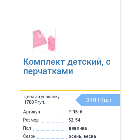
Комплект детский, с
перчатками
Цена за упаковку:
340
Р/шт.
1700
Р/уп.
Артикул
F-15-6
Размер
52-54
Пол
девочка
Сезон
осень, весна