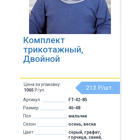
Комплект
трикотажный,
Двойной
Цена за упаковку:
213
Р/шт.
1065
Р/уп.
Артикул
FT-42-85
Размер
46-48
Пол
мальчик
Сезон
осень, весна
Цвет
серый, графит,
горчица, синий,