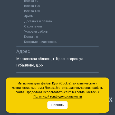
Всё за 50
Всё за 100
Всё за 150
Архив
Доставка и оплата
О компании
Условия работы
Контакты
Конфиденциальность
Адрес
Московская область, г. Красногорск, ул.
Губайлово, д.56
8 (925) 064-55-25
Мы используем файлы Куки (Cookie), аналитические и
метрические системы Яндекс.Метрика для улучшения работы
пн-сб с 9:00 до 18:00
сайта. Продолжая использовать сайт, вы соглашаетесь с
8 (495) 563-03-35
Политикой конфиденциальности
НАВЕРХ
пн-сб с 9:00 до 18:00
Принять