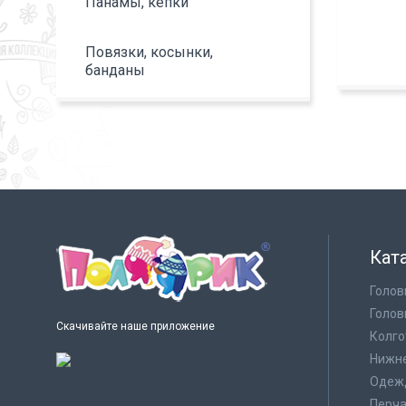
Панамы, кепки
Повязки, косынки,
банданы
Кат
Голов
Голов
Скачивайте наше приложение
Колго
Нижне
Одеж
Перча