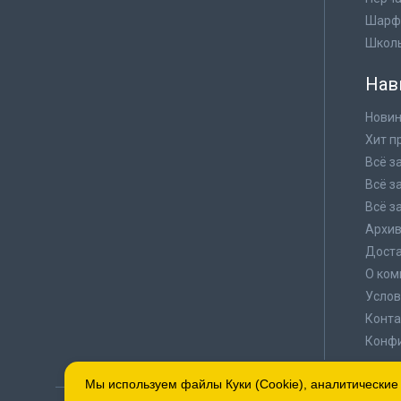
Шарф
Школ
Нав
Новин
Хит п
Всё з
Всё з
Всё з
Архи
Доста
О ком
Услов
Конта
Конф
Мы используем файлы Куки (Cookie), аналитические