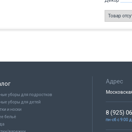
Декор
Товар отсу
Адрес
алог
Московская 
ные уборы для подростков
ные уборы для детей
тки и носки
8 (925) 0
е бельё
пн-сб с 9:00 
да
тки/варежки