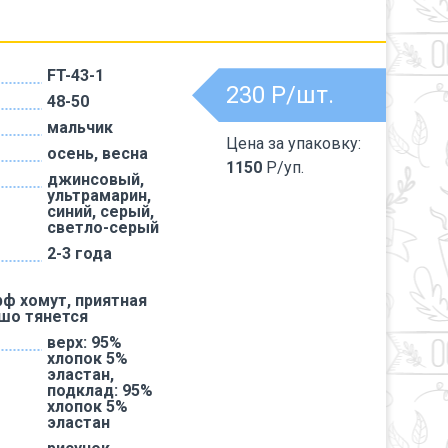
FT-43-1
230
Р/шт.
48-50
мальчик
Цена за упаковку:
осень, весна
1150
Р/уп.
джинсовый,
ультрамарин,
синий, серый,
светло-серый
2-3 года
ф хомут, приятная
ошо тянется
верх: 95%
хлопок 5%
эластан,
подклад: 95%
хлопок 5%
эластан