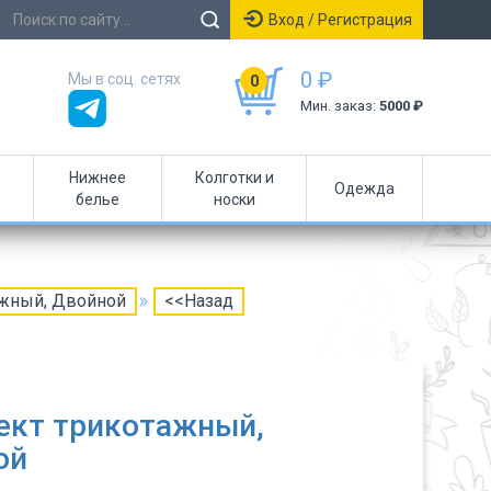
Вход / Регистрация
0 ₽
Мы в соц. сетях
0
Мин. заказ:
5000 ₽
Нижнее
Колготки и
Одежда
белье
носки
ажный, Двойной
<<Назад
ект трикотажный,
ой