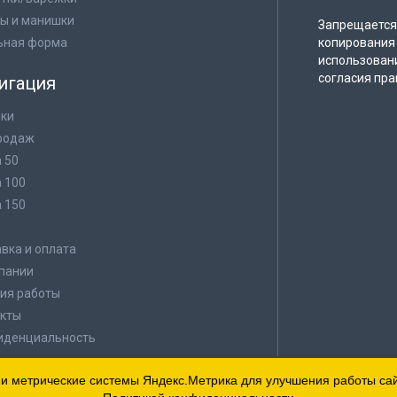
ы и манишки
Запрещается 
ьная форма
копирования 
использован
согласия пра
игация
ки
родаж
а 50
а 100
а 150
в
вка и оплата
пании
ия работы
кты
иденциальность
 и метрические системы Яндекс.Метрика для улучшения работы сайт