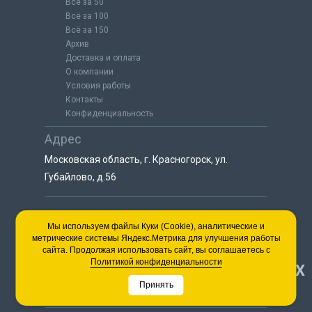
Всё за 50
Всё за 100
Всё за 150
Архив
Доставка и оплата
О компании
Условия работы
Контакты
Конфиденциальность
Адрес
Московская область, г. Красногорск, ул.
Губайлово, д.56
8 (925) 064-55-25
Мы используем файлы Куки (Cookie), аналитические и
метрические системы Яндекс.Метрика для улучшения работы
пн-сб с 9:00 до 18:00
сайта. Продолжая использовать сайт, вы соглашаетесь с
8 (495) 563-03-35
Политикой конфиденциальности
НАВЕРХ
пн-сб с 9:00 до 18:00
Принять