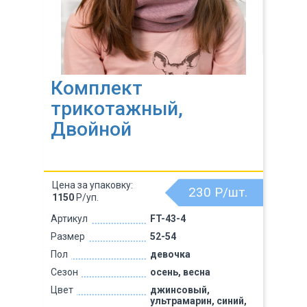
Комплект
трикотажный,
Двойной
Цена за упаковку:
230
Р/шт.
1150
Р/уп.
Артикул
FT-43-4
Размер
52-54
Пол
девочка
Сезон
осень, весна
Цвет
джинсовый,
ультрамарин, синий,