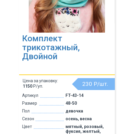
Комплект
трикотажный,
Двойной
Цена за упаковку:
230
Р/шт.
1150
Р/уп.
Артикул
FT-43-14
Размер
48-50
Пол
девочка
Сезон
осень, весна
Цвет
мятный, розовый,
фуксия, желтый,