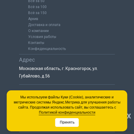
Всё за 50
Всё за 100
Всё за 150
Архив
Доставка и оплата
О компании
Условия работы
Контакты
Конфиденциальность
Адрес
Московская область, г. Красногорск, ул.
Губайлово, д.56
8 (925) 064-55-25
Мы используем файлы Куки (Cookie), аналитические и
метрические системы Яндекс.Метрика для улучшения работы
пн-сб с 9:00 до 18:00
сайта. Продолжая использовать сайт, вы соглашаетесь с
8 (495) 563-03-35
Политикой конфиденциальности
НАВЕРХ
пн-сб с 9:00 до 18:00
Принять