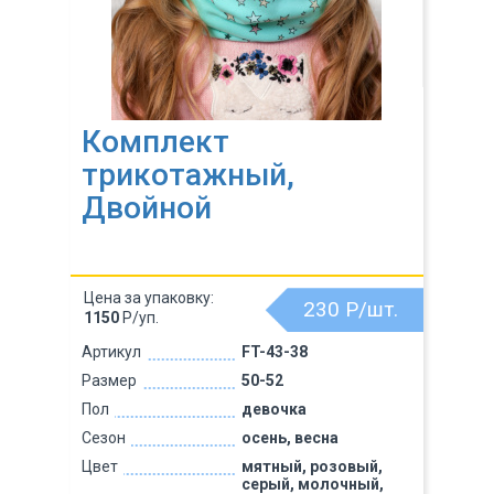
Комплект
трикотажный,
Двойной
Цена за упаковку:
230
Р/шт.
1150
Р/уп.
Артикул
FT-43-38
Размер
50-52
Пол
девочка
Сезон
осень, весна
Цвет
мятный, розовый,
серый, молочный,