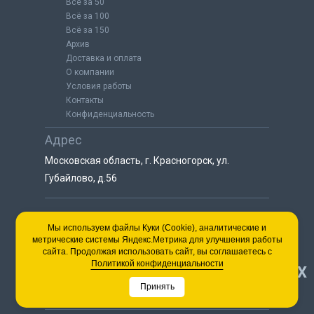
Всё за 50
Всё за 100
Всё за 150
Архив
Доставка и оплата
О компании
Условия работы
Контакты
Конфиденциальность
Адрес
Московская область, г. Красногорск, ул.
Губайлово, д.56
8 (925) 064-55-25
Мы используем файлы Куки (Cookie), аналитические и
метрические системы Яндекс.Метрика для улучшения работы
пн-сб с 9:00 до 18:00
сайта. Продолжая использовать сайт, вы соглашаетесь с
8 (495) 563-03-35
Политикой конфиденциальности
НАВЕРХ
пн-сб с 9:00 до 18:00
Принять