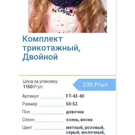
Комплект
трикотажный,
Двойной
Цена за упаковку:
230
Р/шт.
1150
Р/уп.
Артикул
FT-43-40
Размер
50-52
Пол
девочка
Сезон
осень, весна
Цвет
мятный, розовый,
серый, молочный,