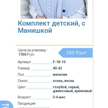
Комплект детский, с
Манишкой
Цена за упаковку:
350
Р/шт.
1750
Р/уп.
Артикул
F-18-19
Размер
40-42
Пол
мальчик
Сезон
осень, весна
Цвет
голубой, серый,
джинсовый, кремовый
Возраст
3-6 мес
Продукция