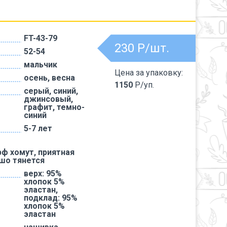
FT-43-79
230
Р/шт.
52-54
мальчик
Цена за упаковку:
осень, весна
1150
Р/уп.
серый, синий,
джинсовый,
графит, темно-
синий
5-7 лет
ф хомут, приятная
ошо тянется
верх: 95%
хлопок 5%
эластан,
подклад: 95%
хлопок 5%
эластан