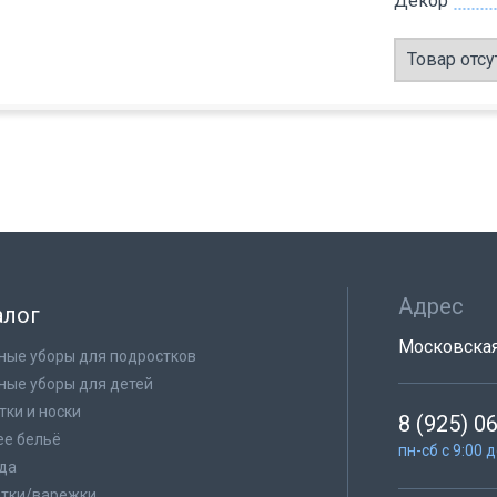
Декор
Товар отсу
Адрес
алог
Московская 
ные уборы для подростков
ные уборы для детей
тки и носки
8 (925) 0
е бельё
пн-сб с 9:00 
да
тки/варежки