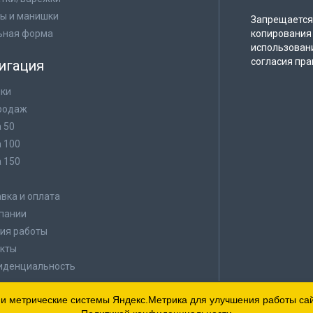
ы и манишки
Запрещается 
ьная форма
копирования 
использован
согласия пра
игация
ки
родаж
а 50
а 100
а 150
в
вка и оплата
пании
ия работы
кты
иденциальность
 и метрические системы Яндекс.Метрика для улучшения работы сайт