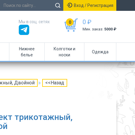
Вход / Регистрация
0 ₽
Мы в соц. сетях
0
Мин. заказ:
5000 ₽
Нижнее
Колготки и
Одежда
белье
носки
ажный, Двойной
<<Назад
ект трикотажный,
ой