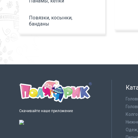
Панамы, кепки
Повязки, косынки,
банданы
Кат
Голов
Голов
Скачивайте наше приложение
Колго
Нижне
Одеж
Перча