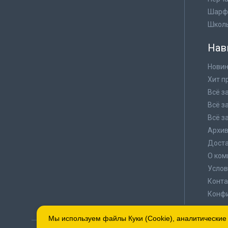
Шарф
Школ
Нав
Новин
Хит п
Всё з
Всё з
Всё з
Архи
Доста
О ком
Услов
Конта
Конф
Мы используем файлы Куки (Cookie), аналитические