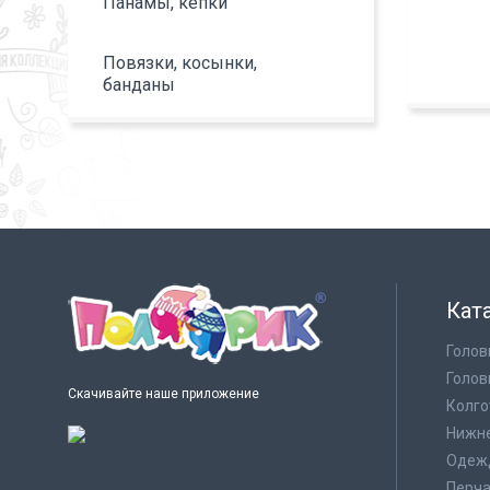
Панамы, кепки
Повязки, косынки,
банданы
Кат
Голов
Голов
Скачивайте наше приложение
Колго
Нижне
Одеж
Перча