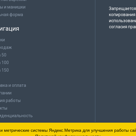
ы и манишки
Запрещается 
ьная форма
копирования 
использован
согласия пра
игация
ки
родаж
а 50
а 100
а 150
в
вка и оплата
пании
ия работы
кты
иденциальность
 и метрические системы Яндекс.Метрика для улучшения работы сайт