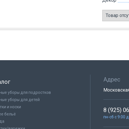
Декор
Товар отсу
Адрес
алог
Московская 
ные уборы для подростков
ные уборы для детей
тки и носки
8 (925) 0
е бельё
пн-сб с 9:00 
да
тки/варежки