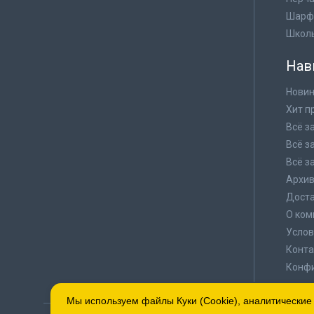
Шарф
Школ
Нав
Новин
Хит п
Всё з
Всё з
Всё з
Архи
Доста
О ком
Услов
Конта
Конф
Мы используем файлы Куки (Cookie), аналитические