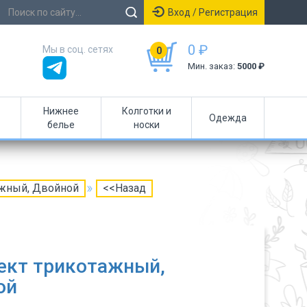
Вход / Регистрация
0 ₽
Мы в соц. сетях
0
Мин. заказ:
5000 ₽
Нижнее
Колготки и
Одежда
белье
носки
ажный, Двойной
<<Назад
ект трикотажный,
ой