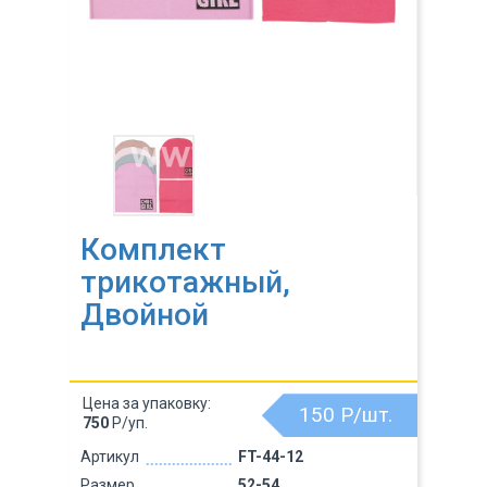
Комплект
трикотажный,
Двойной
Цена за упаковку:
150
Р/шт.
750
Р/уп.
Артикул
FT-44-12
Размер
52-54