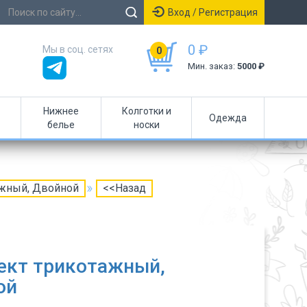
Вход / Регистрация
0 ₽
Мы в соц. сетях
0
Мин. заказ:
5000 ₽
Нижнее
Колготки и
Одежда
белье
носки
ажный, Двойной
<<Назад
ект трикотажный,
ой