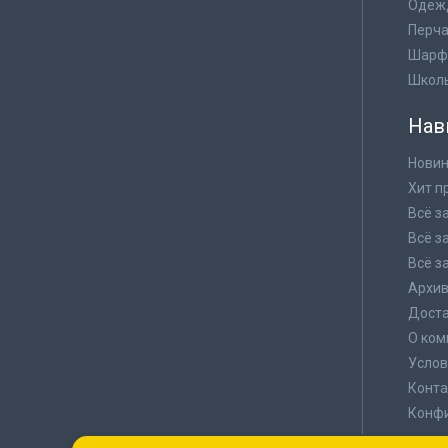
Одеж
Перча
Шарф
Школ
Нав
Новин
Хит п
Всё з
Всё з
Всё з
Архи
Доста
О ком
Услов
Конта
Конф