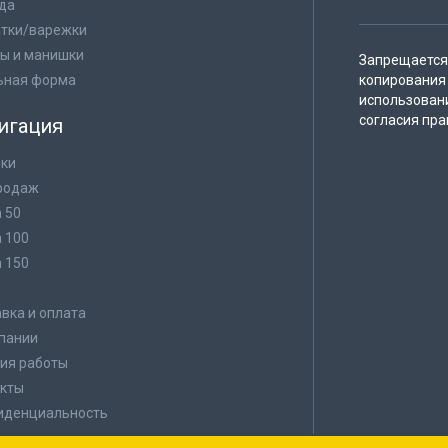
да
тки/варежки
ы и манишки
Запрещается 
ьная форма
копирования 
использован
согласия пра
игация
ки
родаж
а 50
а 100
а 150
в
вка и оплата
пании
ия работы
кты
иденциальность