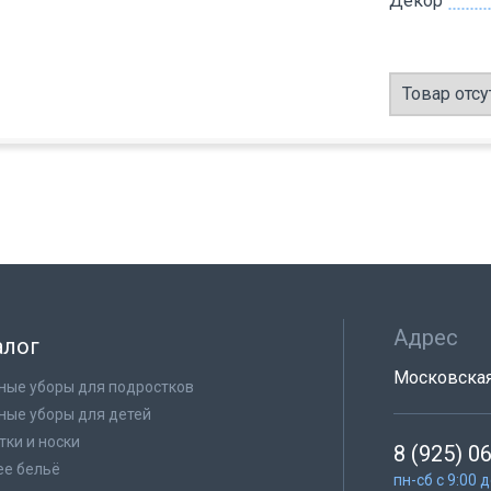
Декор
Товар отсу
Адрес
алог
Московская 
ные уборы для подростков
ные уборы для детей
тки и носки
8 (925) 0
е бельё
пн-сб с 9:00 