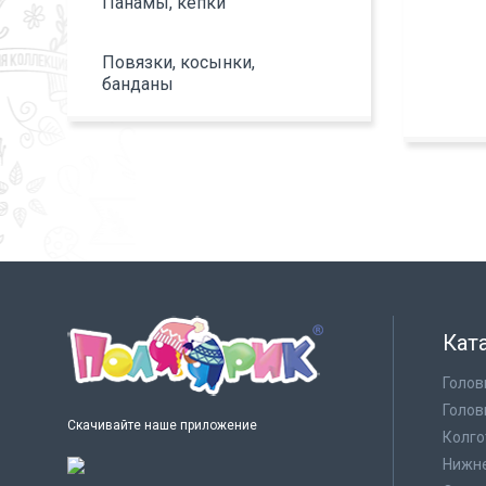
Панамы, кепки
Повязки, косынки,
банданы
Кат
Голов
Голов
Скачивайте наше приложение
Колго
Нижне