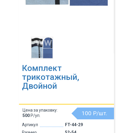
Комплект
трикотажный,
Двойной
Цена за упаковку:
100
Р/шт.
500
Р/уп.
Артикул
FT-44-29
Размер
52-54