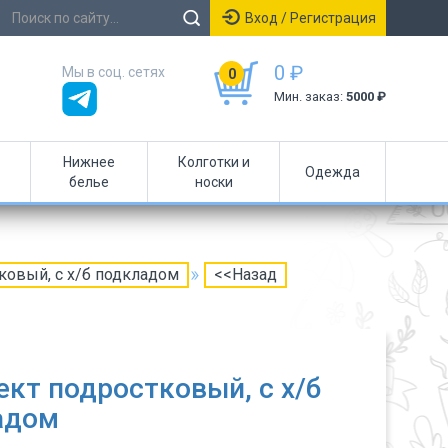
Вход / Регистрация
0 ₽
Мы в соц. сетях
0
Мин. заказ:
5000 ₽
Нижнее
Колготки и
Одежда
белье
носки
ковый, с х/б подкладом
<<Назад
кт подростковый, с х/б
адом