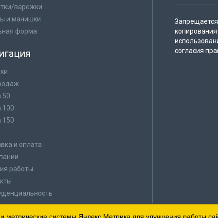
тки/варежки
ы и манишки
Запрещается 
ьная форма
копирования 
использован
согласия пра
игация
ки
родаж
а 50
а 100
а 150
в
вка и оплата
пании
ия работы
кты
иденциальность
 и метрические системы Яндекс.Метрика для улучшения работы сайт