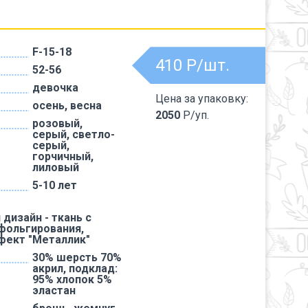
F-15-18
410
Р/шт.
52-56
девочка
Цена за упаковку:
осень, весна
2050
Р/уп.
розовый,
серый, светло-
серый,
горчичный,
лиловый
5-10 лет
дизайн - ткань с
фольгирования,
фект "Металлик"
30% шерсть 70%
акрил, подклад:
95% хлопок 5%
эластан