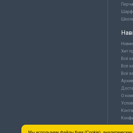
Перча
Шарф
Школ
Нав
Новин
Хит п
Всё з
Всё з
Всё з
Архи
Доста
О ком
Услов
Конта
Конф
Мы используем файлы Куки (Cookie), аналитические