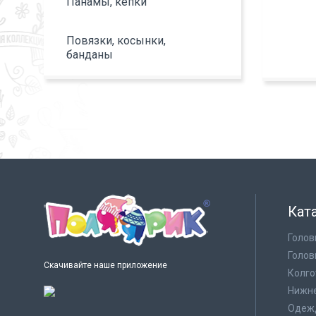
Панамы, кепки
Повязки, косынки,
банданы
Кат
Голов
Голов
Скачивайте наше приложение
Колго
Нижне
Одеж