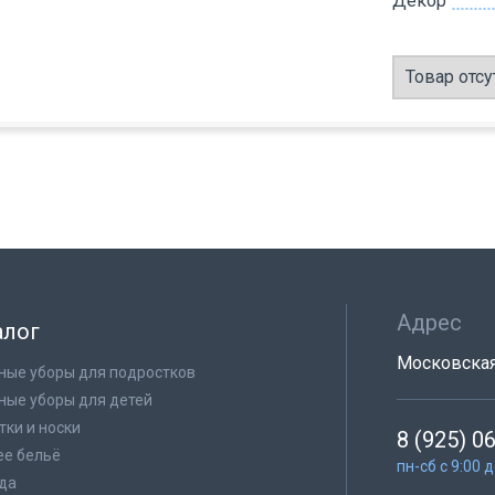
Декор
Товар отсу
Адрес
алог
Московская 
ные уборы для подростков
ные уборы для детей
тки и носки
8 (925) 0
е бельё
пн-сб с 9:00 
да