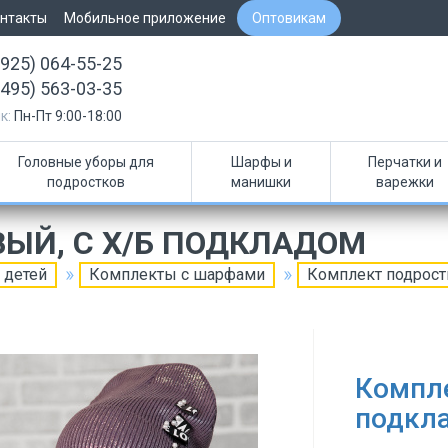
нтакты
Мобильное приложение
Оптовикам
(925) 064-55-25
(495) 563-03-35
к:
Пн-Пт 9:00-18:00
Головные уборы для
Шарфы и
Перчатки и
подростков
манишки
варежки
ЫЙ, С Х/Б ПОДКЛАДОМ
 детей
Комплекты с шарфами
Комплект подрост
Компле
подкл