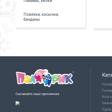
Панамы, кепки
Повязки, косынки,
банданы
Кат
Голов
Голов
Скачивайте наше приложение
Колго
Нижне
Одеж