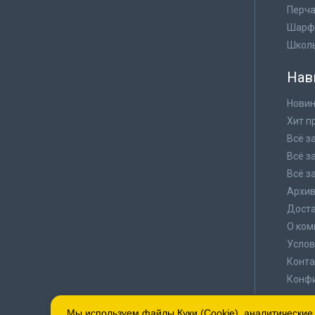
Перча
Шарф
Школ
Нав
Новин
Хит п
Всё з
Всё з
Всё з
Архи
Доста
О ком
Услов
Конта
Конф
Мы используем файлы Куки (Cookie), аналитические