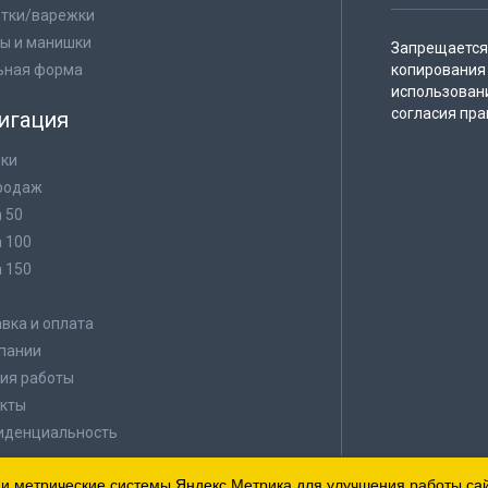
тки/варежки
ы и манишки
Запрещается 
ьная форма
копирования 
использован
согласия пра
игация
ки
родаж
а 50
а 100
а 150
в
вка и оплата
пании
ия работы
кты
иденциальность
 и метрические системы Яндекс.Метрика для улучшения работы сайт