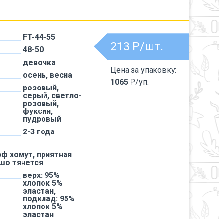
FT-44-55
213
Р/шт.
48-50
девочка
Цена за упаковку:
осень, весна
1065
Р/уп.
розовый,
серый, светло-
розовый,
фуксия,
пудровый
2-3 года
ф хомут, приятная
ошо тянется
верх: 95%
хлопок 5%
эластан,
подклад: 95%
хлопок 5%
эластан