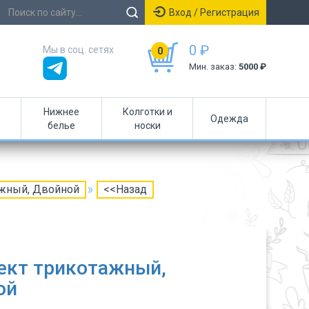
Вход / Регистрация
0 ₽
Мы в соц. сетях
0
Мин. заказ:
5000 ₽
Нижнее
Колготки и
Одежда
белье
носки
ажный, Двойной
<<Назад
ект трикотажный,
ой