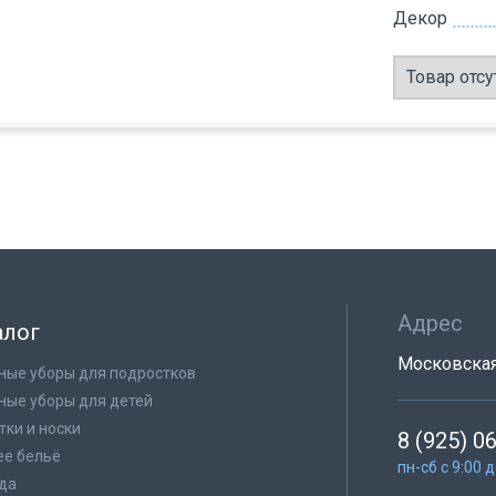
Декор
Товар отсу
Адрес
алог
Московская 
ные уборы для подростков
ные уборы для детей
тки и носки
8 (925) 0
е бельё
пн-сб с 9:00 
да