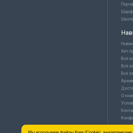
Перча
Шарф
Школ
Нав
Новин
Хит п
Всё з
Всё з
Всё з
Архи
Доста
О ком
Услов
Конта
Конф
Мы используем файлы Куки (Cookie), аналитические