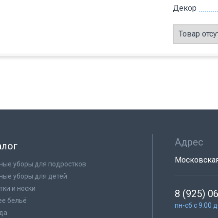
Декор
Товар отсу
Адрес
алог
Московская 
ные уборы для подростков
ные уборы для детей
тки и носки
8 (925) 0
е бельё
пн-сб с 9:00 
да