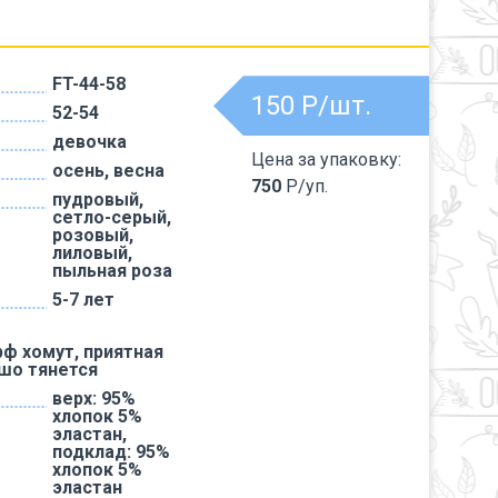
FT-44-58
150
Р/шт.
52-54
девочка
Цена за упаковку:
осень, весна
750
Р/уп.
пудровый,
сетло-серый,
розовый,
лиловый,
пыльная роза
5-7 лет
ф хомут, приятная
ошо тянется
верх: 95%
хлопок 5%
эластан,
подклад: 95%
хлопок 5%
эластан