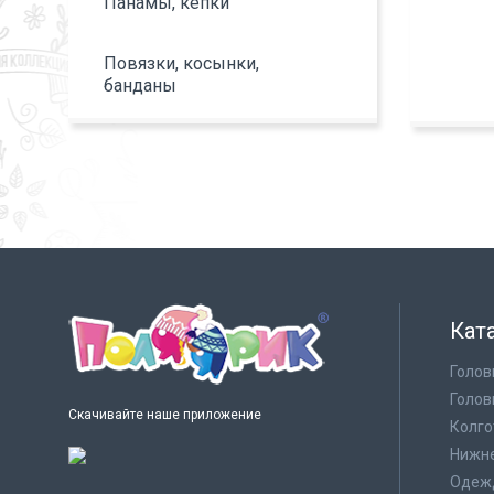
Панамы, кепки
Повязки, косынки,
банданы
Кат
Голов
Голов
Скачивайте наше приложение
Колго
Нижне
Одеж