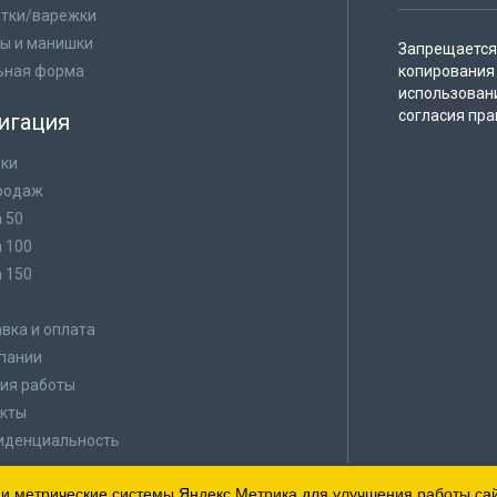
тки/варежки
ы и манишки
Запрещается 
ьная форма
копирования 
использован
согласия пра
игация
ки
родаж
а 50
а 100
а 150
в
вка и оплата
пании
ия работы
кты
иденциальность
 и метрические системы Яндекс.Метрика для улучшения работы сайт