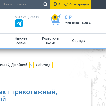
Вход / Регистрация
0 ₽
Мы в соц. сетях
0
Мин. заказ:
5000 ₽
Нижнее
Колготки и
Одежда
белье
носки
ажный, Двойной
<<Назад
ект трикотажный,
ой