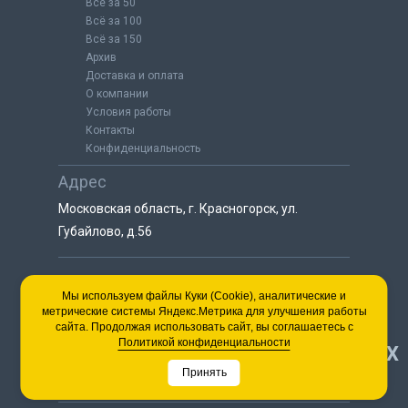
Всё за 50
Всё за 100
Всё за 150
Архив
Доставка и оплата
О компании
Условия работы
Контакты
Конфиденциальность
Адрес
Московская область, г. Красногорск, ул.
Губайлово, д.56
8 (925) 064-55-25
Мы используем файлы Куки (Cookie), аналитические и
метрические системы Яндекс.Метрика для улучшения работы
пн-сб с 9:00 до 18:00
сайта. Продолжая использовать сайт, вы соглашаетесь с
8 (495) 563-03-35
Политикой конфиденциальности
НАВЕРХ
пн-сб с 9:00 до 18:00
Принять