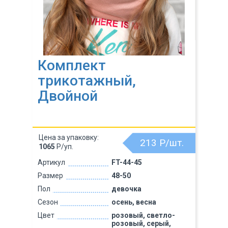
Комплект
трикотажный,
Двойной
Цена за упаковку:
213
Р/шт.
1065
Р/уп.
Артикул
FT-44-45
Размер
48-50
Пол
девочка
Сезон
осень, весна
Цвет
розовый, светло-
розовый, серый,