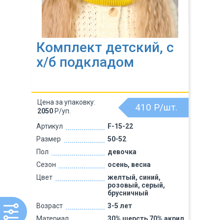
Комплект детский, с
х/б подкладом
Цена за упаковку:
410
Р/шт.
2050
Р/уп.
Артикул
F-15-22
Размер
50-52
Пол
девочка
Сезон
осень, весна
Цвет
желтый, синий,
розовый, серый,
брусничный
Возраст
3-5 лет
Материал
30% шерсть 70% акрил,