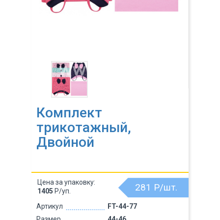
Комплект
трикотажный,
Двойной
Цена за упаковку:
281
Р/шт.
1405
Р/уп.
Артикул
FT-44-77
Размер
44-46