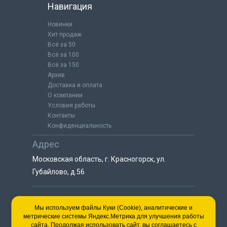
Навигация
Новинки
Хит продаж
Всё за 50
Всё за 100
Всё за 150
Архив
Доставка и оплата
О компании
Условия работы
Контакты
Конфиденциальность
Адрес
Московская область, г. Красногорск, ул.
Губайлово, д.56
8 (925) 064-55-25
Мы используем файлы Куки (Cookie), аналитические и
метрические системы Яндекс.Метрика для улучшения работы
пн-сб с 9:00 до 18:00
сайта. Продолжая использовать сайт, вы соглашаетесь с