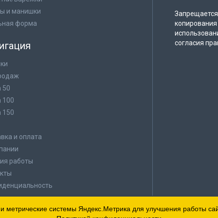
ы и манишки
Запрещается 
ьная форма
копирования 
использован
согласия пра
игация
ки
родаж
а 50
а 100
а 150
в
вка и оплата
пании
ия работы
кты
иденциальность
 и метрические системы Яндекс.Метрика для улучшения работы сайт