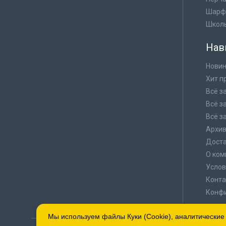
Шарф
Школ
Нав
Новин
Хит п
Всё з
Всё з
Всё з
Архи
Доста
О ком
Услов
Конта
Конф
Мы используем файлы Куки (Cookie), аналитические