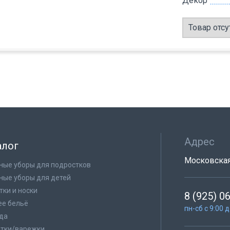
Декор
Товар отсу
Адрес
алог
Московская 
ные уборы для подростков
ные уборы для детей
тки и носки
8 (925) 0
е бельё
пн-сб с 9:00 
да
тки/варежки