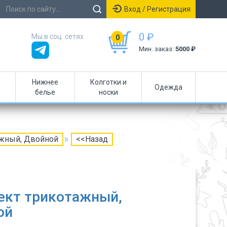
Вход / Регистрация
0 ₽
Мы в соц. сетях
0
Мин. заказ:
5000 ₽
Нижнее
Колготки и
Одежда
белье
носки
ажный, Двойной
<<Назад
ект трикотажный,
ой