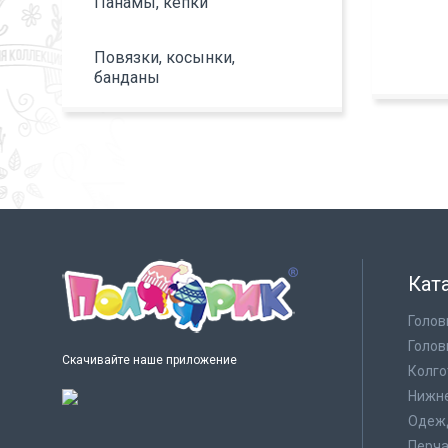
Панамы, кепки
Повязки, косынки,
банданы
Кат
Голов
Голов
Скачивайте наше приложение
Колго
Нижне
Одеж
Перча