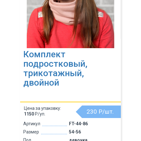
Комплект
подростковый,
трикотажный,
двойной
Цена за упаковку:
230
Р/шт.
1150
Р/уп.
Артикул
FT-44-86
Размер
54-56
Пол
девочка