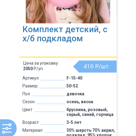
Комплект детский, с
х/б подкладом
Цена за упаковку:
410
Р/шт.
2050
Р/уп.
Артикул
F-15-40
Размер
50-52
Пол
девочка
Сезон
осень, весна
Цвет
брусника, розовый,
серый, синий, горчица
Возраст
3-5 лет
Материал
30% шерсть 70% акрил,
подклад: 95% хлопок