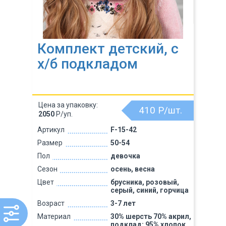
Комплект детский, с
х/б подкладом
Цена за упаковку:
410
Р/шт.
2050
Р/уп.
Артикул
F-15-42
Размер
50-54
Пол
девочка
Сезон
осень, весна
Цвет
брусника, розовый,
серый, синий, горчица
Возраст
3-7 лет
Материал
30% шерсть 70% акрил,
подклад: 95% хлопок