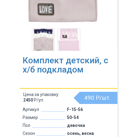
Комплект детский, с
х/б подкладом
Цена за упаковку:
490
Р/шт.
2450
Р/уп.
Артикул
F-15-56
Размер
50-54
Пол
девочка
Сезон
осень, весна