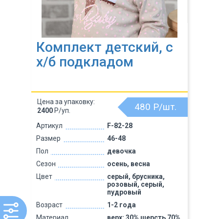
Комплект детский, с
х/б подкладом
Цена за упаковку:
480
Р/шт.
2400
Р/уп.
Артикул
F-82-28
Размер
46-48
Пол
девочка
Сезон
осень, весна
Цвет
серый, брусника,
розовый, серый,
пудровый
Возраст
1-2 года
Материал
верх: 30% шерсть 70%