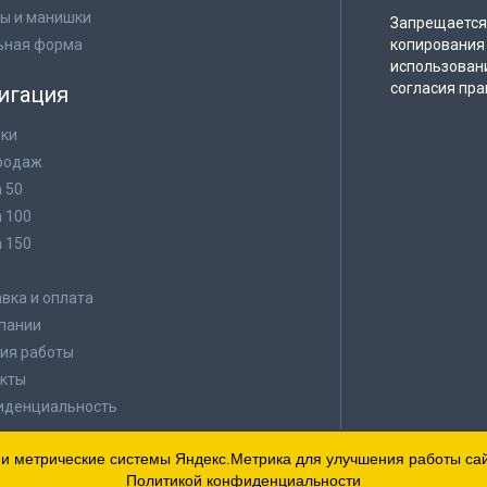
ы и манишки
Запрещается 
ьная форма
копирования 
использован
согласия пра
игация
ки
родаж
а 50
а 100
а 150
в
вка и оплата
пании
ия работы
кты
иденциальность
 и метрические системы Яндекс.Метрика для улучшения работы сайт
Политикой конфиденциальности