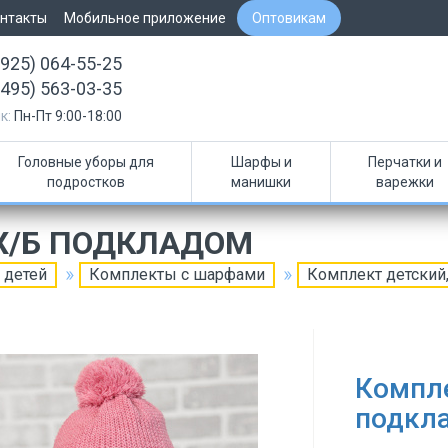
нтакты
Мобильное приложение
Оптовикам
(925) 064-55-25
(495) 563-03-35
к:
Пн-Пт 9:00-18:00
Головные уборы для
Шарфы и
Перчатки и
подростков
манишки
варежки
 Х/Б ПОДКЛАДОМ
 детей
Комплекты с шарфами
Комплект детский,
Компле
подкл