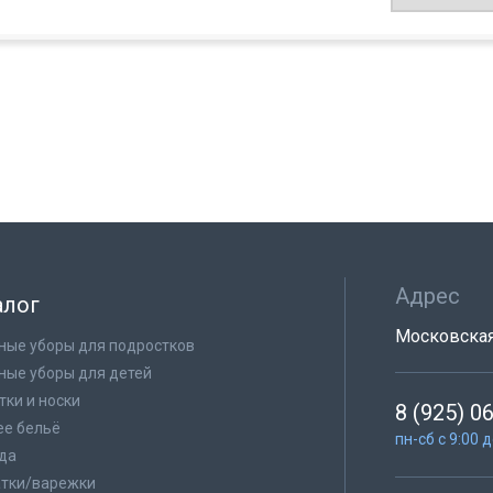
Адрес
алог
Московская 
ные уборы для подростков
ные уборы для детей
тки и носки
8 (925) 0
е бельё
пн-сб с 9:00 
да
тки/варежки