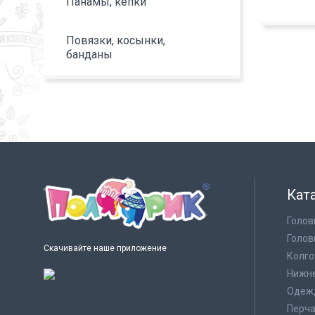
Панамы, кепки
Повязки, косынки,
банданы
Кат
Голов
Голов
Скачивайте наше приложение
Колго
Нижне
Одеж
Перча