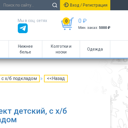
Вход / Регистрация
0 ₽
Мы в соц. сетях
0
Мин. заказ:
5000 ₽
Нижнее
Колготки и
Одежда
белье
носки
 с х/б подкладом
<<Назад
кт детский, с х/б
адом