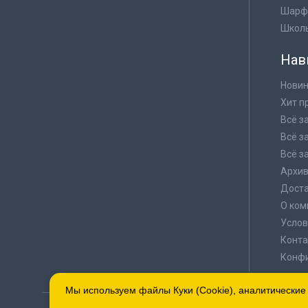
Шарф
Школ
Нав
Новин
Хит п
Всё з
Всё з
Всё з
Архи
Доста
О ком
Услов
Конта
Конф
Мы используем файлы Куки (Cookie), аналитические