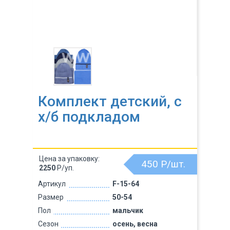
Комплект детский, с
х/б подкладом
Цена за упаковку:
450
Р/шт.
2250
Р/уп.
Артикул
F-15-64
Размер
50-54
Пол
мальчик
Сезон
осень, весна