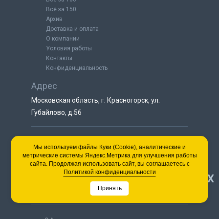
Всё за 150
Архив
Доставка и оплата
О компании
Условия работы
Контакты
Конфиденциальность
Адрес
Московская область, г. Красногорск, ул.
Губайлово, д.56
8 (925) 064-55-25
Мы используем файлы Куки (Cookie), аналитические и
метрические системы Яндекс.Метрика для улучшения работы
пн-сб с 9:00 до 18:00
сайта. Продолжая использовать сайт, вы соглашаетесь с
8 (495) 563-03-35
Политикой конфиденциальности
НАВЕРХ
пн-сб с 9:00 до 18:00
Принять