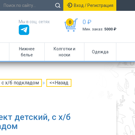
Вход / Регистрация
0 ₽
Мы в соц. сетях
0
Мин. заказ:
5000 ₽
Нижнее
Колготки и
Одежда
белье
носки
 с х/б подкладом
<<Назад
кт детский, с х/б
адом