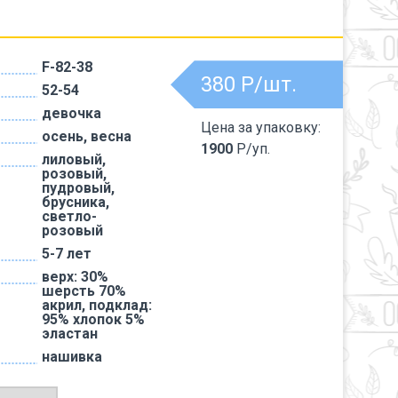
F-82-38
380
Р/шт.
52-54
девочка
Цена за упаковку:
осень, весна
1900
Р/уп.
лиловый,
розовый,
пудровый,
брусника,
светло-
розовый
5-7 лет
верх: 30%
шерсть 70%
акрил, подклад:
95% хлопок 5%
эластан
нашивка