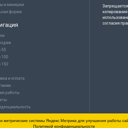
ы и манишки
Запрещается 
ьная форма
копирования 
использован
согласия пра
игация
ки
родаж
а 50
а 100
а 150
в
вка и оплата
пании
ия работы
кты
иденциальность
 и метрические системы Яндекс.Метрика для улучшения работы сайт
Политикой конфиденциальности