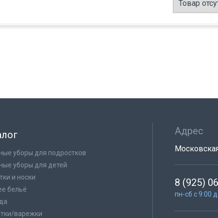
Товар отсу
Адрес
алог
Московская 
ные уборы для подростков
ные уборы для детей
тки и носки
8 (925) 0
е бельё
пн-сб с 9:00 
да
тки/варежки