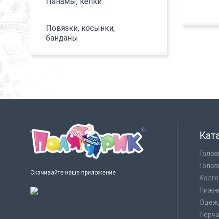
Панамы, кепки
Повязки, косынки,
банданы
Кат
Голов
Голов
Скачивайте наше приложение
Колго
Нижне
Одеж
Перча