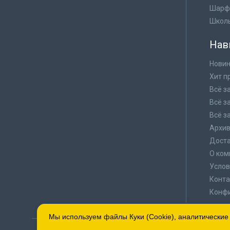
Шарф
Школ
Нав
Новин
Хит п
Всё з
Всё з
Всё з
Архи
Доста
О ком
Услов
Конта
Конф
Мы используем файлы Куки (Cookie), аналитические