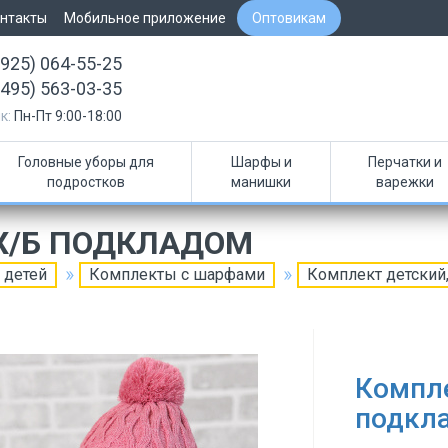
нтакты
Мобильное приложение
Оптовикам
(925) 064-55-25
(495) 563-03-35
к:
Пн-Пт 9:00-18:00
Головные уборы для
Шарфы и
Перчатки и
подростков
манишки
варежки
 Х/Б ПОДКЛАДОМ
 детей
Комплекты с шарфами
Комплект детский,
Компле
подкл