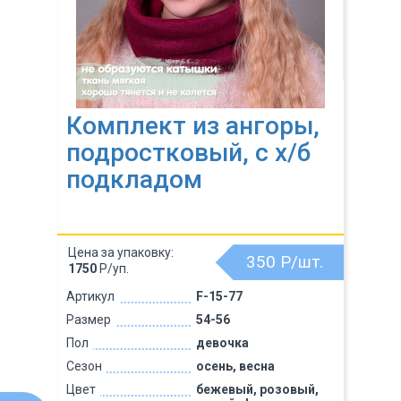
Комплект из ангоры,
подростковый, c х/б
подкладом
Цена за упаковку:
350
Р/шт.
1750
Р/уп.
Артикул
F-15-77
Размер
54-56
Пол
девочка
Сезон
осень, весна
Цвет
бежевый, розовый,